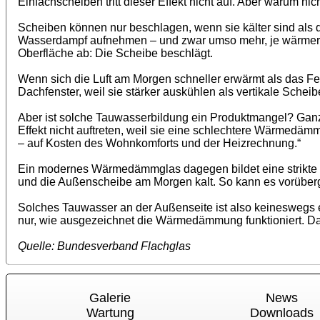
Einfachscheiben tritt dieser Effekt nicht auf. Aber warum nic
Scheiben können nur beschlagen, wenn sie kälter sind als d
Wasserdampf aufnehmen – und zwar umso mehr, je wärmer sie 
Oberfläche ab: Die Scheibe beschlägt.
Wenn sich die Luft am Morgen schneller erwärmt als das Fe
Dachfenster, weil sie stärker auskühlen als vertikale Scheib
Aber ist solche Tauwasserbildung ein Produktmangel? Ganz 
Effekt nicht auftreten, weil sie eine schlechtere Wärmed
– auf Kosten des Wohnkomforts und der Heizrechnung.“
Ein modernes Wärmedämmglas dagegen bildet eine strikte „
und die Außenscheibe am Morgen kalt. So kann es vorüberg
Solches Tauwasser an der Außenseite ist also keineswegs ein
nur, wie ausgezeichnet die Wärmedämmung funktioniert. Da
Quelle: Bundesverband Flachglas
Galerie
News
Wartung
Downloads