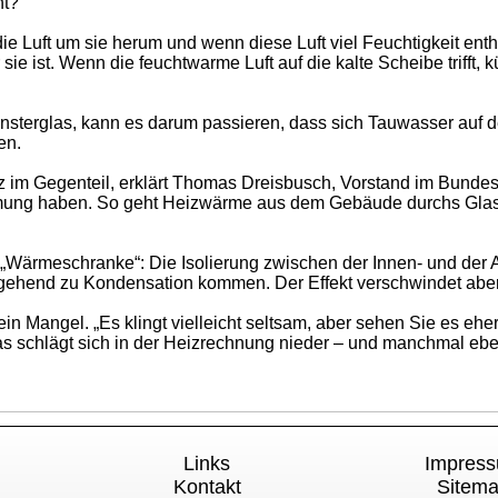
ht?
ie Luft um sie herum und wenn diese Luft viel Feuchtigkeit ent
ist. Wenn die feuchtwarme Luft auf die kalte Scheibe trifft, k
nsterglas, kann es darum passieren, dass sich Tauwasser auf d
en.
im Gegenteil, erklärt Thomas Dreisbusch, Vorstand im Bundesve
ämmung haben. So geht Heizwärme aus dem Gebäude durchs Glas 
Wärmeschranke“: Die Isolierung zwischen der Innen- und der A
ehend zu Kondensation kommen. Der Effekt verschwindet aber 
 Mangel. „Es klingt vielleicht seltsam, aber sehen Sie es eher 
s schlägt sich in der Heizrechnung nieder – und manchmal ebe
Links
Impres
Kontakt
Sitem