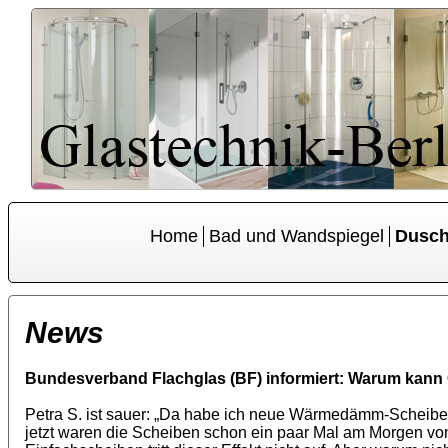
Home
Bad und Wandspiegel
Dusc
News
Bundesverband Flachglas (BF) informiert: Warum kann
Petra S. ist sauer: „Da habe ich neue Wärmedämm-Scheiben i
jetzt waren die Scheiben schon ein paar Mal am Morgen von a