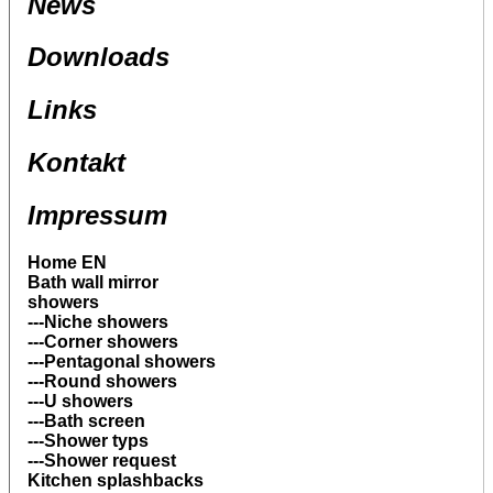
News
Downloads
Links
Kontakt
Impressum
Home EN
Bath wall mirror
showers
---Niche showers
---Corner showers
---Pentagonal showers
---Round showers
---U showers
---Bath screen
---Shower typs
---Shower request
Kitchen splashbacks