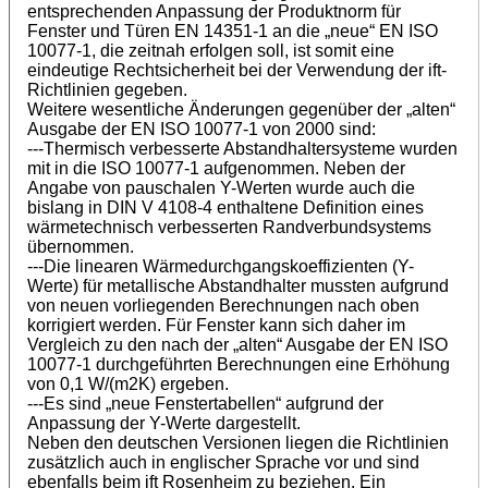
entsprechenden Anpassung der Produktnorm für
Fenster und Türen EN 14351-1 an die „neue“ EN ISO
10077-1, die zeitnah erfolgen soll, ist somit eine
eindeutige Rechtsicherheit bei der Verwendung der ift-
Richtlinien gegeben.
Weitere wesentliche Änderungen gegenüber der „alten“
Ausgabe der EN ISO 10077-1 von 2000 sind:
---Thermisch verbesserte Abstandhaltersysteme wurden
mit in die ISO 10077-1 aufgenommen. Neben der
Angabe von pauschalen Y-Werten wurde auch die
bislang in DIN V 4108-4 enthaltene Definition eines
wärmetechnisch verbesserten Randverbundsystems
übernommen.
---Die linearen Wärmedurchgangskoeffizienten (Y-
Werte) für metallische Abstandhalter mussten aufgrund
von neuen vorliegenden Berechnungen nach oben
korrigiert werden. Für Fenster kann sich daher im
Vergleich zu den nach der „alten“ Ausgabe der EN ISO
10077-1 durchgeführten Berechnungen eine Erhöhung
von 0,1 W/(m2K) ergeben.
---Es sind „neue Fenstertabellen“ aufgrund der
Anpassung der Y-Werte dargestellt.
Neben den deutschen Versionen liegen die Richtlinien
zusätzlich auch in englischer Sprache vor und sind
ebenfalls beim ift Rosenheim zu beziehen. Ein