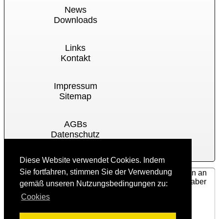
News
Downloads
Links
Kontakt
Impressum
Sitemap
AGBs
Datenschutz
Cookies
Diese Website verwendet Cookies. Indem
Sie fortfahren, stimmen Sie der Verwendung
Für Ihre Reparatur, Projektvorhaben und Nachrichten an
uns können Sie unser
Kontaktformular
nutzen oder aber
gemäß unseren Nutzungsbedingungen zu:
auch an
info@glastechnik-berlin.de
mailen.
Cookies
Glastechnik-Berlin, Dove Str.7, 10587 Berlin
Tel.: 030/69817228
©
2006-2025 Glastechnik-Berlin