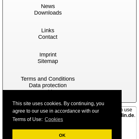
News
Downloads
Links
Contact
Imprint
Sitemap
Terms and Conditions
Data protection
Cookies
This site uses cookies. By continuing, you
For your repair, project plans and news to us you can use
agree to our use in accordance with our
our contact form or email us at
info@glastechnik-berlin.de
.
Terms of Use:
Cookies
Glastechnik-Berlin, Dove Str.7, 10587 Berlin
Tel.: 030/69817228
©
2006-2019 Glastechnik-Berlin
OK
Share this page with: